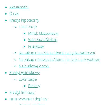
Skip to content
Aktualności
O nas
Kredyt hipoteczny
Lokalizacje
Mińsk Mazowiecki
Warszawa Bielany
Zadzwoń i umó
Pruszków
Na zakup mieszkania/domu na rynku wtórnym
Na zakup mieszkania/domu na rynku pierwotnym
Finansujemy Twoje marzenia
Na budowę domu
Kredyt gotówkowy
Lokalizacje
Bielany
Zapoznaj się z naszą ofertą
Kredyt firmowy
Finansowanie i dopłaty