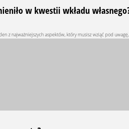
zmieniło w kwestii wkładu własnego
en z najważniejszych aspektów, który musisz wziąć pod uwagę, 