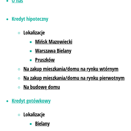
O nas
Kredyt firmowy
Kredyt hipoteczny
Kredyt firmowy pozwala znacznie ułatwić proces rozpoczęcia
Lokalizacje
ciekawe rozwiązania lub po prostu znacznie rozszerzyć ofert
Mińsk Mazowiecki
Czytaj więcej...
"Kredyt firmowy"
Warszawa Bielany
Pruszków
Zrealizuj swoje plany!
Na zakup mieszkania/domu na rynku wtórnym
Na zakup mieszkania/domu na rynku pierwotnym
Na budowę domu
Pomagamy w uzyskaniu na
Kredyt gotówkowy
Lokalizacje
Bielany
Pomoż