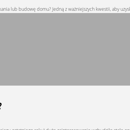
nia lub budowę domu? Jedną z ważniejszych kwestii, aby uzyska
?