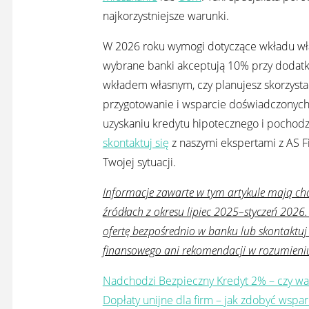
najkorzystniejsze warunki.
W 2026 roku wymogi dotyczące wkładu włas
wybrane banki akceptują 10% przy dodatk
wkładem własnym, czy planujesz skorzyst
przygotowanie i wsparcie doświadczonych
uzyskaniu kredytu hipotecznego i pochodz
skontaktuj się
z naszymi ekspertami z AS 
Twojej sytuacji.
Informacje zawarte w tym artykule mają cha
źródłach z okresu lipiec 2025–styczeń 2026
ofertę bezpośrednio w banku lub skontaktuj 
finansowego ani rekomendacji w rozumieni
Nadchodzi Bezpieczny Kredyt 2% – czy wa
Dopłaty unijne dla firm – jak zdobyć wspar