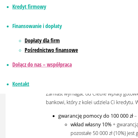
Rodzinny Kredyt Mieszka
Kredyt firmowy
własnego
Finansowanie i dopłaty
Brak wkładu własnego to już nie przeszko
Dopłaty dla firm
który otwiera drzwi do własnego mieszka
Pośrednictwo finansowe
oszczędności. Brzmi zbyt dobrze, żeby był
Dołącz do nas – współpraca
Jak to działa? Gwarancja BGK 
Kontakt
Zamiast wymagać od Ciebie wpłaty gotówk
bankowi, który z kolei udziela Ci kredytu. 
gwarancję pomocy do 100 000 zł
–
wkład własny 10%
+ gwarancją
pozostałe 50 000 zł (10%) je