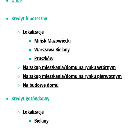
O nas
Wiele osób myśli, że wkład własny to t
Kredyt hipoteczny
akceptują różne formy majątku jako wkł
Lokalizacje
gotówka
– oszczędności na rachun
Mińsk Mazowiecki
działka budowlana
– szczególnie p
Warszawa Bielany
środki z PPK lub IKE
– oszczędności
Pruszków
darowizna od rodziny
– z odpowied
Na zakup mieszkania/domu na rynku wtórnym
wartość poniesionych kosztów
– n
Na zakup mieszkania/domu na rynku pierwotnym
Co zwykle NIE jest akceptowa
Na budowę domu
Kredyt gotówkowy
Druga nieruchomość jako zabezpiecz
pożyczki gotówkowe czy kredyty ko
Lokalizacje
Bielany