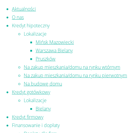
Skip to content
Aktualności
O nas
Kredyt hipoteczny
Lokalizacje
Mińsk Mazowiecki
Warszawa Bielany
Pruszków
Kredyt hipoteczny 2026
Na zakup mieszkania/domu na rynku wtórnym
Na zakup mieszkania/domu na rynku pierwotnym
Na budowę domu
Planujesz zakup mieszkania w 2026 roku
Kredyt gotówkowy
musisz wziąć pod uwagę, składając wnio
Lokalizacje
opcje finansowania mieszkania w 2026 
Bielany
programy bez wkładu własnego, po mał
Kredyt firmowy
Przeczytaj do końca i przekonaj się, że T
Finansowanie i dopłaty