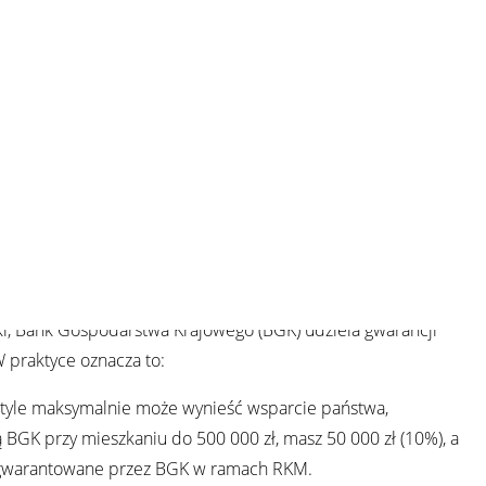
niowy w 2026 – mieszkanie bez wkład
da! Rodzinny Kredyt Mieszkaniowy (RKM) to program rządowy,
nia nawet tym osobom, które nie mają zgromadzonych
o prawdziwe? Przyjrzyjmy się.
zastępuje Twoje oszczędności
i, Bank Gospodarstwa Krajowego (BGK) udziela gwarancji
W praktyce oznacza to:
 tyle maksymalnie może wynieść wsparcie państwa,
 BGK przy mieszkaniu do 500 000 zł, masz 50 000 zł (10%), a
st gwarantowane przez BGK w ramach RKM.