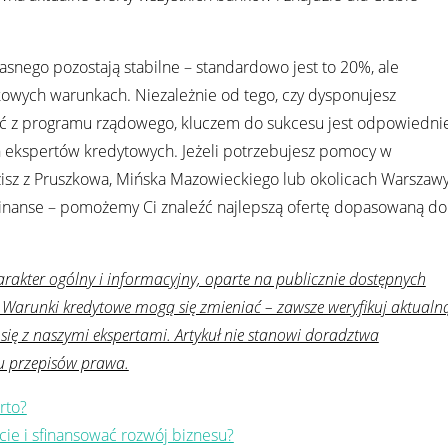
nego pozostają stabilne – standardowo jest to 20%, ale
owych warunkach. Niezależnie od tego, czy dysponujesz
ać z programu rządowego, kluczem do sukcesu jest odpowiedni
 ekspertów kredytowych. Jeżeli potrzebujesz pomocy w
isz z Pruszkowa, Mińska Mazowieckiego lub okolicach Warszawy
Finanse – pomożemy Ci znaleźć najlepszą ofertę dopasowaną do
rakter ogólny i informacyjny, oparte na publicznie dostępnych
. Warunki kredytowe mogą się zmieniać – zawsze weryfikuj aktualn
się z naszymi ekspertami. Artykuł nie stanowi doradztwa
u przepisów prawa.
rto?
cie i sfinansować rozwój biznesu?