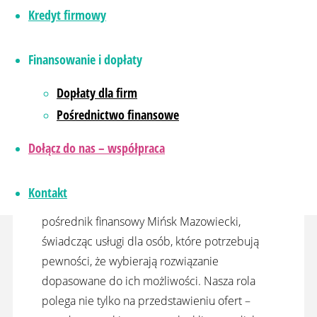
Kredyt firmowy
Jako doświadczony pośrednik finansowy
towarzyszymy klientom na wszystkich etapach
Finansowanie i dopłaty
procesu: od analizy potrzeb, przez
przedstawienie dostępnych ofert, aż po
Dopłaty dla firm
finalizację dokumentów. Zapewniamy pełną
Pośrednictwo finansowe
transparentność, jasne zasady współpracy i
wsparcie oparte na rzetelnej wiedzy. Klient
Dołącz do nas – współpraca
może liczyć na dokładne wyjaśnienie różnic
między ofertami, omówienie kosztów oraz
Kontakt
ocenę ryzyka. Pracujemy również jako
pośrednik finansowy Mińsk Mazowiecki,
świadcząc usługi dla osób, które potrzebują
pewności, że wybierają rozwiązanie
dopasowane do ich możliwości. Nasza rola
polega nie tylko na przedstawieniu ofert –