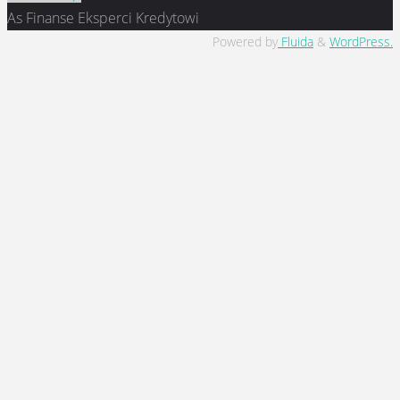
As Finanse Eksperci Kredytowi
Powered by
Fluida
&
WordPress.