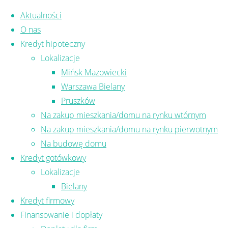
Skip to content
Aktualności
O nas
Kredyt hipoteczny
Lokalizacje
Mińsk Mazowiecki
Zadzwoń i umów się na
Warszawa Bielany
Pruszków
bezpłatne spotkanie:
Na zakup mieszkania/domu na rynku wtórnym
Na zakup mieszkania/domu na rynku pierwotnym
731 131 071
Na budowę domu
Kredyt gotówkowy
Lokalizacje
Pośrednictwo finansowe
Bielany
Kredyt firmowy
– bezpieczne wsparcie w
Finansowanie i dopłaty