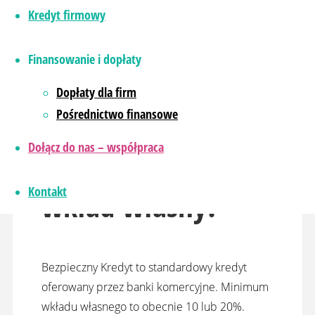
Dopłata będzie dotyczyła różnicy między
Kredyt firmowy
stałym oprocentowaniem (średnim na rynku) a
2%. Oprocentowanie kredytu to marża banku
Finansowanie i dopłaty
+ 2% + ewentualna prowizja banku. Minimalny
okres kredytowania to 15 lat.
Dopłaty dla firm
Pośrednictwo finansowe
Jaki wymagany
Dołącz do nas – współpraca
Kontakt
wkład własny?
Bezpieczny Kredyt to standardowy kredyt
oferowany przez banki komercyjne. Minimum
wkładu własnego to obecnie 10 lub 20%.