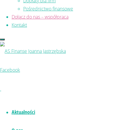
Dopłaty dla firm
hipoteczny
ze wsparciem rządowym, to jak
Pośrednictwo finansowe
najbardziej tak. W AS Finanse mamy już listę
Dołącz do nas – współpraca
klientów oczekujących na wnioskowanie o
Kontakt
kredyt w lipcu, jak też przygotowujących się do
tego w kolejnych miesiącach.
Podajemy główne wytyczne kredytu.
Facebook
Dla kogo?
Bezpieczny Kredyt będzie przeznaczony dla
osób do 45 roku życia, które nigdy nie
Aktualności
posiadały i nie mają obecnie nieruchomości.
Warunek wieku musi spełnić 1 z małżonków, w