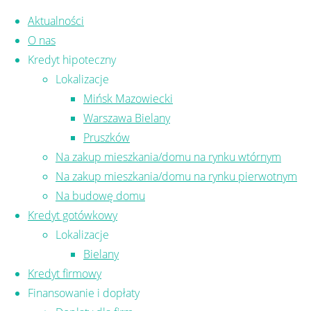
Skip to content
Aktualności
O nas
Kredyt hipoteczny
Lokalizacje
Mińsk Mazowiecki
Warszawa Bielany
Pruszków
Nadchodzi Bezpieczny
Na zakup mieszkania/domu na rynku wtórnym
Na zakup mieszkania/domu na rynku pierwotnym
Kredyt 2% – czy warto?
Na budowę domu
Kredyt gotówkowy
Lokalizacje
Od 3 lipca będzie można ubiegać się o kredyt
Bielany
hipoteczny, tzw. Bezpieczny Kredyt 2%. Czy
Kredyt firmowy
warto z niego skorzystać?
Finansowanie i dopłaty
Jeśli spełniasz warunki, aby uzyskać
kredyt