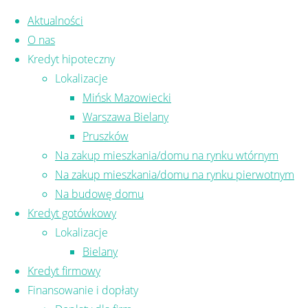
Skip to content
Aktualności
O nas
Kredyt hipoteczny
Lokalizacje
Mińsk Mazowiecki
Zadzwoń i umów się na
Warszawa Bielany
Pruszków
bezpłatne spotkanie:
Na zakup mieszkania/domu na rynku wtórnym
Na zakup mieszkania/domu na rynku pierwotnym
731 131 071
Na budowę domu
Kredyt gotówkowy
Lokalizacje
Bielany
Pomoc w uzyskaniu
Kredyt firmowy
Finansowanie i dopłaty