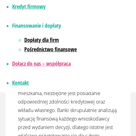
na każdym etapie.
Kredyt firmowy
Finansowanie i dopłaty
Dopłaty dla firm
Pomoc eksperta w
Pośrednictwo finansowe
uzyskaniu kredytu
Dołącz do nas – współpraca
Kontakt
Aby uzyskać kredyt hipoteczny na kupno
mieszkania, niezbędne jest posiadanie
odpowiedniej zdolności kredytowej oraz
wkładu własnego. Banki skrupulatnie analizują
sytuację finansową każdego wnioskodawcy
przed wydaniem decyzji, dlatego istotne jest
właściwe przygotowanie się do całego