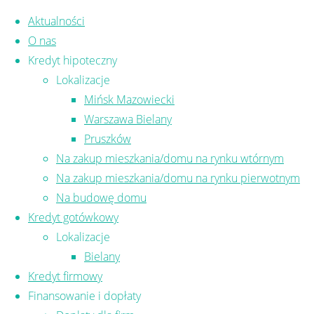
Skip to content
Aktualności
O nas
Kredyt hipoteczny
Lokalizacje
Mińsk Mazowiecki
Warszawa Bielany
Tag:
kredyt na bu
Pruszków
Na zakup mieszkania/domu na rynku wtórnym
Na zakup mieszkania/domu na rynku pierwotnym
Na budowę domu
Kredyt gotówkowy
Lokalizacje
Bielany
KREDYT HIPOTECZNY NA
Kredyt firmowy
Finansowanie i dopłaty
doradca finansowy
,
doradca kredytowy
,
dor