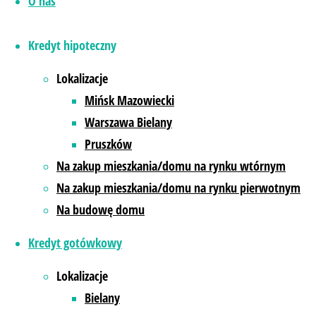
O nas
Kredyt hipoteczny
Lokalizacje
Mińsk Mazowiecki
Warszawa Bielany
Pruszków
Na zakup mieszkania/domu na rynku wtórnym
Na zakup mieszkania/domu na rynku pierwotnym
Na budowę domu
Kredyt gotówkowy
Lokalizacje
Polityka plików cookies (EU)
|
Bielany