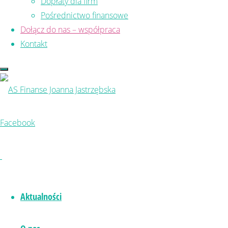
Dopłaty dla firm
kredyt na budowę domu mińsk mazowiecki
,
Pośrednictwo finansowe
– kiedy wnioskować o kredyt? – jak wyl
Dołącz do nas – współpraca
artykule odpowiem na Twoje pytania. A 
Kontakt
wnioskowania o kredyt hipoteczny? Po
Czytaj więcej
"KREDYT HIPOTECZNY NA
Facebook
Aktualności