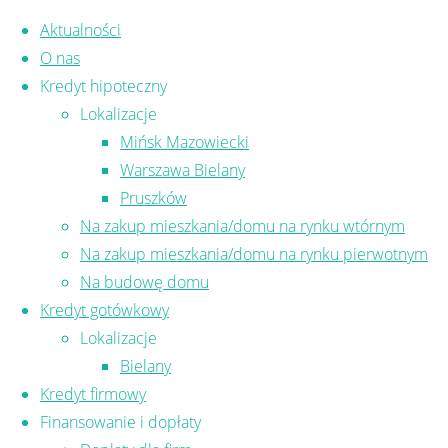
Skip to content
Aktualności
O nas
Kredyt hipoteczny
Lokalizacje
Mińsk Mazowiecki
Warszawa Bielany
Tag:
koszty kredytu
Pruszków
Na zakup mieszkania/domu na rynku wtórnym
Na zakup mieszkania/domu na rynku pierwotnym
Na budowę domu
Kredyt gotówkowy
Lokalizacje
KOSZTY KREDYTOWE
Bielany
Kredyt firmowy
doradca finansowy
,
doradca kredytowy
,
Finansowanie i dopłaty
doradca kredytowy mińsk mazowieck
,
koszt