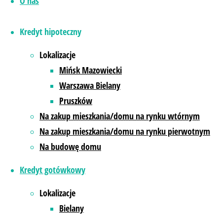
O nas
Kredyt hipoteczny
Lokalizacje
Mińsk Mazowiecki
Warszawa Bielany
Najczęstsze pytania, które słyszę od klientów
Pruszków
to:
Na zakup mieszkania/domu na rynku wtórnym
Na zakup mieszkania/domu na rynku pierwotnym
jak porównać oferty kredytowe różnych
Na budowę domu
banków?
na jakie koszty zwracać uwagę?
Kredyt gotówkowy
jak wybrać najlepszą ofertę? który bank
jest najlepszy?
Lokalizacje
co można negocjować?
Bielany