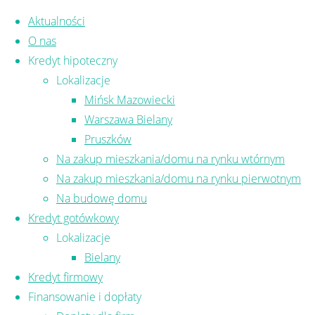
Skip to content
Aktualności
O nas
Kredyt hipoteczny
Lokalizacje
Mińsk Mazowiecki
Warszawa Bielany
Pruszków
KOSZTY KREDYTOWE
Na zakup mieszkania/domu na rynku wtórnym
Na zakup mieszkania/domu na rynku pierwotnym
doradca finansowy
,
doradca kredytowy
,
Na budowę domu
doradca kredytowy mińsk mazowieck
,
koszt
Kredyt gotówkowy
kredytu
,
koszty kredytu
,
kredyt hipoteczny
Lokalizacje
mińsk mazowiecki
,
kredyt na dom mińsk
Bielany
mazowiecki
,
kredyt na mieszkanie mińsk
Kredyt firmowy
mazowieckii
Finansowanie i dopłaty