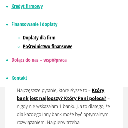
Jeśli zastanawiasz się nad zakupem
Kredyt firmowy
mieszkania/domu lub budową domu i
potrzebujesz wspomóc się
kredytem
Finansowanie i dopłaty
bankowym
– założę się, że chcesz, aby był
najtańszy i chcesz go szybko spłacić. Ale jak
Dopłaty dla firm
taki wybrać, na co zwrócić uwagę?
Pośrednictwo finansowe
W tym artykule opowiem Ci o większości
Dołącz do nas – współpraca
kosztach kredytowych, które pojawiają się
wtedy, kiedy wnioskujesz o kredyt lub potem
Kontakt
w trakcie spłaty rat.
Najczęstsze pytanie, które słyszę to –
Który
bank jest najlepszy? Który Pani poleca?
–
nigdy nie wskazałam 1 banku J, a to dlatego, że
dla każdego inny bank może być optymalnym
rozwiązaniem. Najpierw trzeba